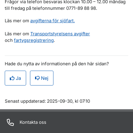
Frågor via telefon besvaras klockan 10.00 – 12.00 måndag
till fredag på telefonnummer 0771-89 88 98.
Läs mer om
avgifterna för sjöfart.
Läs mer om
Transportstyrelsens avgifter
och
fartygsregistrering
.
Hade du nytta av informationen på den här sidan?
Ja
Nej
Om sidan
Senast uppdaterad: 2025-09-30, kl 07:10
Kontakta oss