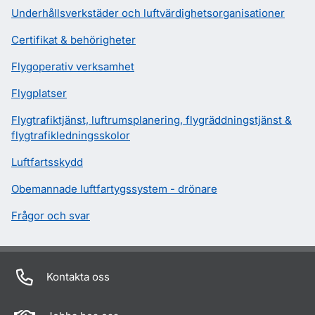
Underhållsverkstäder och luftvärdighetsorganisationer
Certifikat & behörigheter
Flygoperativ verksamhet
Flygplatser
Flygtrafiktjänst, luftrumsplanering, flygräddningstjänst &
flygtrafikledningsskolor
Luftfartsskydd
Obemannade luftfartygssystem - drönare
Frågor och svar
Kontakta oss