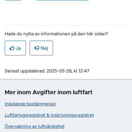
Hade du nytta av informationen på den här sidan?
Ja
Nej
Om sidan
Senast uppdaterad: 2025-05-26, kl 12:47
Mer inom Avgifter inom luftfart
Inledande bestämmelser
Luftfartygsregistret & inskrivningsregistret
Övervakning av luftvärdighet