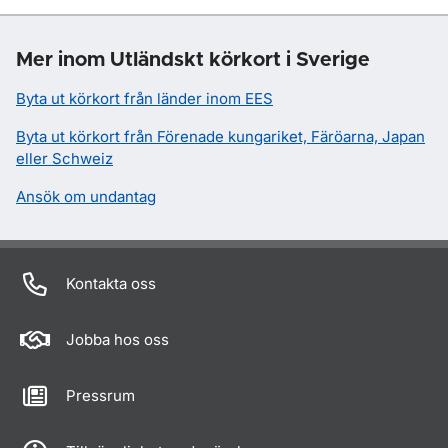
Mer inom Utländskt körkort i Sverige
Byta ut körkort från länder inom EES
Byta ut körkort från Förenade kungariket, Färöarna, Japan
eller Schweiz
Ansök om undantag
Kontakta oss
Jobba hos oss
Pressrum