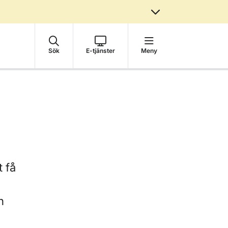
Sök
E-tjänster
Meny
t få
h