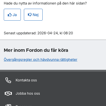
Hade du nytta av informationen på den här sidan?
Ja
Nej
Om sidan
Senast uppdaterad: 2026-04-24, kl 08:20
Mer inom Fordon du får köra
Övergångsregler och hävdvunna rättigheter
Kontakta oss
Jobba hos oss