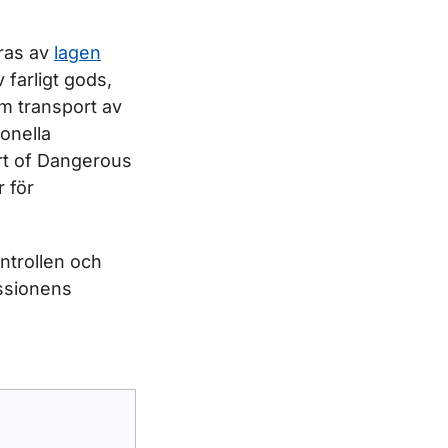
eras av
lagen
 farligt gods,
m transport av
ionella
ort of Dangerous
 för
ntrollen och
ssionens