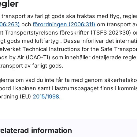
gler
 transport av farligt gods ska fraktas med flyg, regl
06:263)
och
förordningen (2006:311)
om transport av
t Transportstyrelsens föreskrifter (TSFS 2021:30) o
ligt gods med luftfartyg . Dessa införlivar det internat
elverket Technical Instructions for the Safe Transp
ds by Air (ICAO-TI) som innehåller detaljerade regler
ttransport av farligt gods.
lerna om vad du inte får ta med genom säkerhetsko
ord i kabinen samt i lastrumsbagaget finns i kommi
ordning (EU)
2015/1998
.
elaterad information