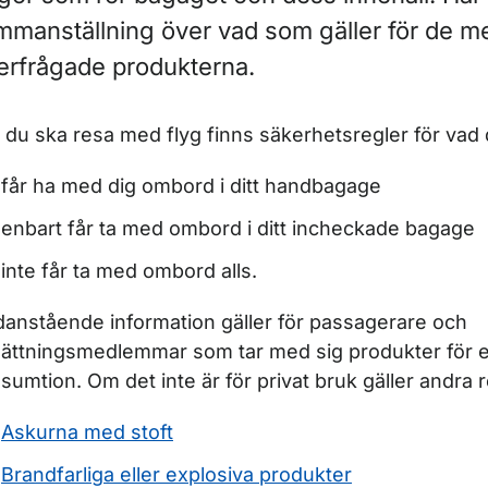
mmanställning över vad som gäller för de m
terfrågade produkterna.
 du ska resa med flyg finns säkerhetsregler för vad 
ör Säkerhetskontroll
får ha med dig ombord i ditt handbagage
ör Taxfree
enbart får ta med ombord i ditt incheckade bagage
ör Att resa med funktionsnedsättning
inte får ta med ombord alls.
anstående information gäller för passagerare och
ättningsmedlemmar som tar med sig produkter för e
sumtion. Om det inte är för privat bruk gäller andra r
Askurna med stoft
Brandfarliga eller explosiva produkter