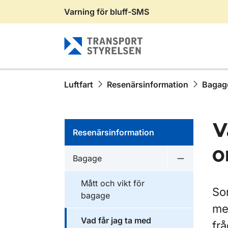
Varning för bluff-SMS
Gå till sidans innehåll
Luftfart
Resenärsinformation
Bagag
V
Resenärsinformation
o
Bagage
Undermeny 
Mått och vikt för
Som
bagage
me
Vad får jag ta med
fr