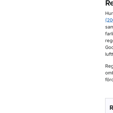
Re
Hur
(20
sam
far
reg
Goo
luf
Reg
omb
för
R