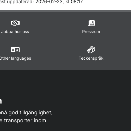
m sidan
ast uppdaterad: 2026-02-23, kl 08:17
Jobba hos oss
Pressrum
Other languages
Teckenspråk
n
nå god tillgänglighet,
de transporter inom