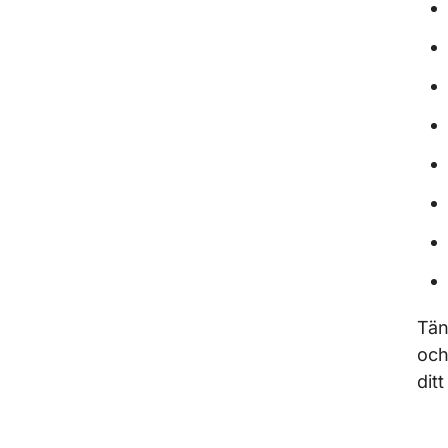
Tän
och
dit