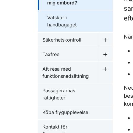
mig ombord?
sa
ef
Vätskor i
handbagaget
När
Säkerhetskontroll
Undermeny f
Taxfree
Undermeny f
Att resa med
Undermeny f
funktionsnedsättning
Ned
Passagerarnas
bes
rättigheter
kon
Köpa flygupplevelse
Kontakt för