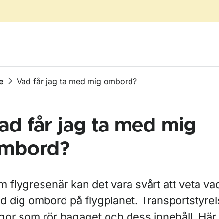
e
Vad får jag ta med mig ombord?
ad får jag ta med mig
mbord?
för Bagage
 flygresenär kan det vara svårt att veta vad
d dig ombord på flygplanet. Transportstyrels
ågor som rör bagaget och dess innehåll. Här 