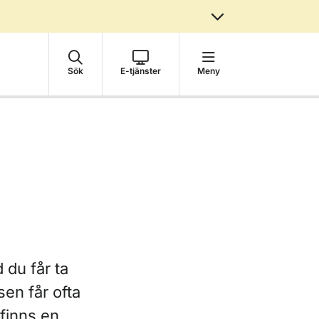
Sök
E-tjänster
Meny
 du får ta
en får ofta
finns en