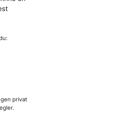
est
du:
gen privat
egler.