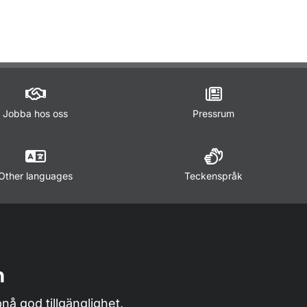
ör Trafikregler
Jobba hos oss
Pressrum
Other languages
Teckenspråk
n
nå god tillgänglighet,