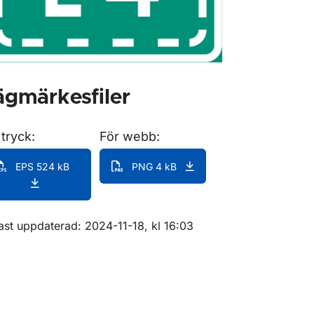
gmärkesfiler
 tryck:
För webb:
ör Lokaliseringsmärken för vägvisning
EPS 524 kB
PNG 4 kB
m sidan
ast uppdaterad: 2024-11-18, kl 16:03