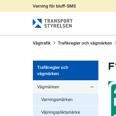
Varning för bluff-SMS
Gå till sidans innehåll
Vägtrafik
Trafikregler och vägmärken
F
Trafikregler och
vägmärken
Vägmärken
Undermeny 
Varningsmärken
Väjningspliktsmärke