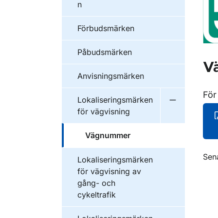
n
Förbudsmärken
Påbudsmärken
Vä
Anvisningsmärken
För
Lokaliseringsmärken
Undermeny f
för vägvisning
Vägnummer
O
Sen
Lokaliseringsmärken
för vägvisning av
gång- och
cykeltrafik