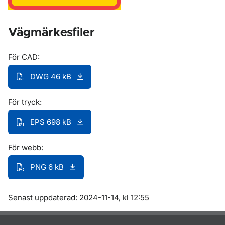
Vägmärkesfiler
För CAD:
DWG 46 kB
För tryck:
EPS 698 kB
För webb:
PNG 6 kB
Om sidan
Senast uppdaterad: 2024-11-14, kl 12:55