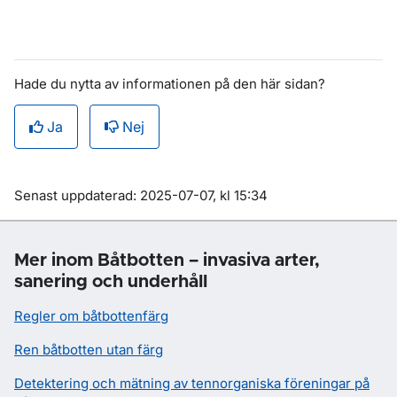
Hade du nytta av informationen på den här sidan?
Ja
Nej
Om sidan
Senast uppdaterad: 2025-07-07, kl 15:34
Mer inom Båtbotten – invasiva arter,
sanering och underhåll
Regler om båtbottenfärg
Ren båtbotten utan färg
Detektering och mätning av tennorganiska föreningar på