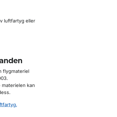
 luftfartyg eller
nanden
 flygmateriel
003.
 materielen kan
dess.
tfartyg,