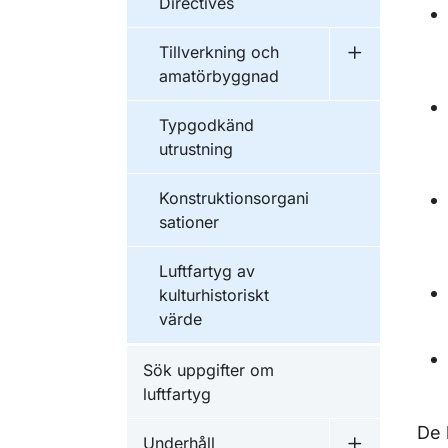
Directives
Tillverkning och
Undermeny f
amatörbyggnad
Typgodkänd
utrustning
Konstruktionsorgani
sationer
Luftfartyg av
kulturhistoriskt
värde
Sök uppgifter om
luftfartyg
De 
Underhåll