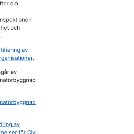
fter om
h
yginspektionen
mhet och
.
ifiering av
rganisationer
.
mgår av
 amatörbyggnad
 amatörbyggnad
dring av
elser för Civil