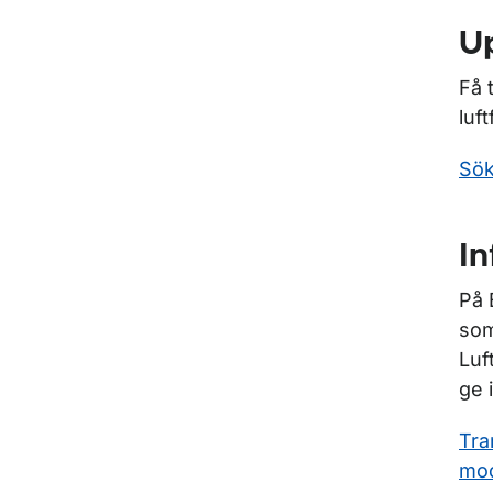
Up
Få 
luf
Sök
I
På 
som
Luf
ge 
Tra
mod