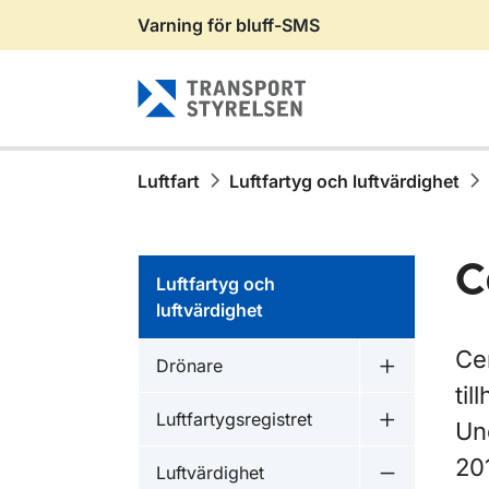
Varning för bluff-SMS
Gå till sidans innehåll
Luftfart
Luftfartyg och luftvärdighet
C
Luftfartyg och
luftvärdighet
Cer
Drönare
Undermeny 
til
Luftfartygsregistret
Un
Undermeny fö
20
Luftvärdighet
Undermeny f