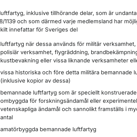
luftfartyg, inklusive tillhörande delar, som är undant
r Certifiering
8/1139 och som därmed varje medlemsland har möjlig
kilt innefattar för Sveriges del
luftfartyg när dessa används för militär verksamhet,
polisiär verksamhet, flygräddning, brandbekämpning
kustbevakning eller vissa liknande verksamheter elle
vissa historiska och före detta militära bemannade lu
r Flygtillstånd (permit to fly)
(inklusive kopior av dessa)
bemannade luftfartyg som är speciellt konstruerade 
r Fortsatt luftvärdighet
ombyggda för forskningsändamål eller experimentell
vetenskapliga ändamål och sannolikt framställs i m
r Import av luftfartyg
antal
amatörbyggda bemannade luftfartyg