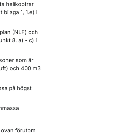
tta helikoptrar
bilaga 1, 1.e) i
ygplan (NLF) och
nkt 8, a) - c) i
rsoner som är
uft) och 400 m3
ssa på högst
ommassa
an ovan förutom