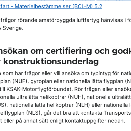
tfart - Materielbestämmelser (BCL-M) 5.2
 frågor rörande amatörbyggda luftfartyg hänvisas i för
 Sverige.
nsökan om certifiering och go
 konstruktionsunderlag
 som har frågor eller vill ansöka om typintyg för natio
gplan (NUF), gyroplan eller nationella lätta flygplan 
 till KSAK-Motorflygförbundet. Rör frågan eller ansöka
ionella ultralätta helikoptrar (NUH), nationella ultralä
S), nationella lätta helikoptrar (NLH) eller nationella l
elflygplan (NLS), går det bra att kontakta Transports
t eller på annat sätt enligt kontaktuppgifter nedan.