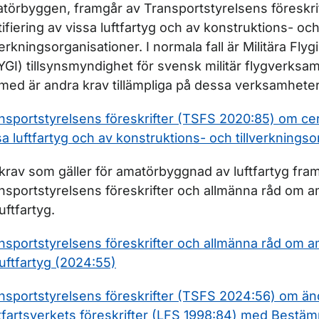
ör Underhåll
törbyggen, framgår av Transportstyrelsens föreskri
tifiering av vissa luftfartyg och av konstruktions- oc
ör Kombinerad luftvärdighetsorganisation
lverkningsorganisationer. I normala fall är Militära Fl
YGI) tillsynsmyndighet för svensk militär flygverksa
med är andra krav tillämpliga på dessa verksamheter
r Inskrivningar i luftfartyg
nsportstyrelsens föreskrifter (TSFS 2020:85) om cert
sa luftfartyg och av konstruktions- och tillverkningso
ör Kapstadskonventionen
krav som gäller för amatörbyggnad av luftfartyg fra
nsportstyrelsens föreskrifter och allmänna råd om
r Leasing av luftfartyg
uftfartyg.
nsportstyrelsens föreskrifter och allmänna råd om
luftfartyg (2024:55)
nsportstyrelsens föreskrifter (TSFS 2024:56) om än
tfartsverkets föreskrifter (LFS 1998:84) med Bestämm