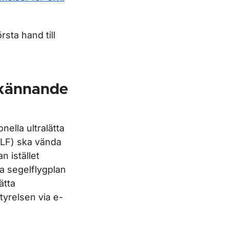
sta hand till
dkännande
nella ultralätta
(NLF) ska vända
n istället
tta segelflygplan
ätta
tyrelsen via e-