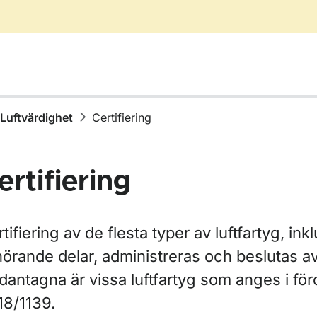
Luftvärdighet
Certifiering
ertifiering
tifiering av de flesta typer av luftfartyg, ink
för Drönare
lhörande delar, administreras och beslutas 
dantagna är vissa luftfartyg som anges i för
r Luftfartygsregistret
18/1139.
ör Luftvärdighet