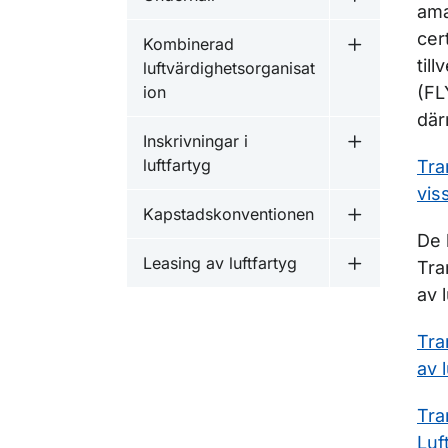
Undermeny f
ama
cer
Kombinerad
Undermeny f
til
luftvärdighetsorganisat
ion
(FL
där
Inskrivningar i
Undermeny fö
luftfartyg
Tra
vis
Kapstadskonventionen
Undermeny f
De 
Leasing av luftfartyg
Tra
Undermeny fö
av l
Tra
av 
Tra
Luf