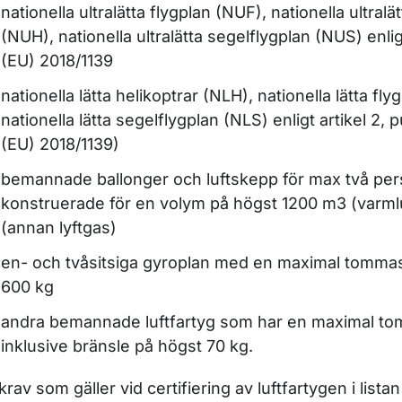
nationella ultralätta flygplan (NUF), nationella ultralä
(NUH), nationella ultralätta segelflygplan (NUS) enligt 
ör Tillverkning och amatörbyggnad
(EU) 2018/1139
nationella lätta helikoptrar (NLH), nationella lätta fl
nationella lätta segelflygplan (NLS) enligt artikel 2, pu
(EU) 2018/1139)
bemannade ballonger och luftskepp för max två pe
konstruerade för en volym på högst 1200 m3 (varml
(annan lyftgas)
en- och tvåsitsiga gyroplan med en maximal tomma
600 kg
andra bemannade luftfartyg som har en maximal t
inklusive bränsle på högst 70 kg.
krav som gäller vid certifiering av luftfartygen i list