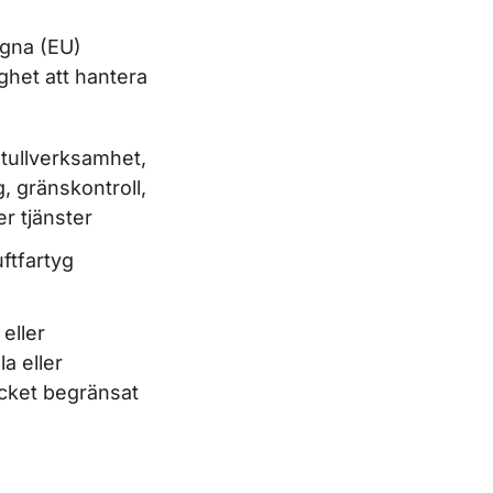
agna (EU)
het att hantera
 tullverksamhet,
, gränskontroll,
r tjänster
ftfartyg
eller
a eller
ycket begränsat