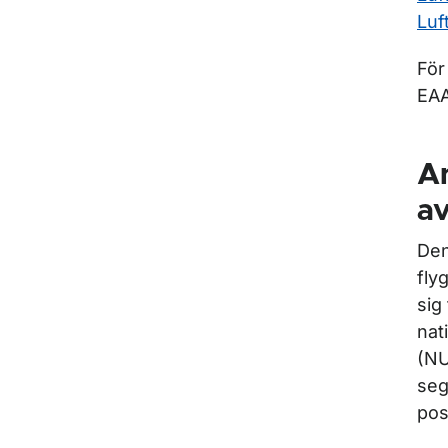
Luf
För
EAA
A
av
Den
fly
sig
nat
(NU
seg
pos