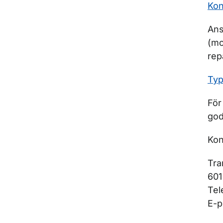
Kon
Ans
(mo
rep
Typ
För
go
Kon
Tra
601
Tel
E-p