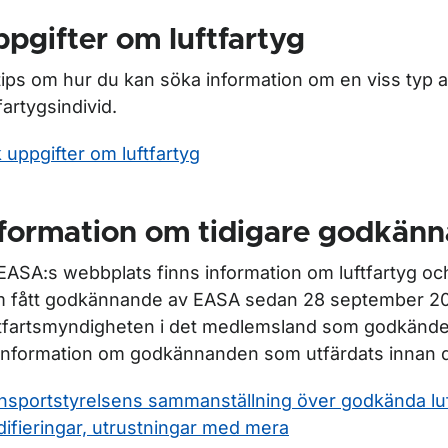
pgifter om luftfartyg
tips om hur du kan söka information om en viss typ av
tfartygsindivid.
 uppgifter om luftfartyg
nformation om tidigare godkän
EASA:s webbplats finns information om luftfartyg och
 fått godkännande av EASA sedan 28 september 2
tfartsmyndigheten i det medlemsland som godkände
information om godkännanden som utfärdats innan 
nsportstyrelsens sammanställning över godkända luf
ifieringar, utrustningar med mera