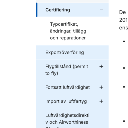
Certifiering
De 
Undermeny fö
201
Typcertifikat,
ens
ändringar, tillägg
och reparationer
Export/överföring
Flygtillstånd (permit
Undermeny fö
to fly)
Fortsatt luftvärdighet
Undermeny fö
Import av luftfartyg
Undermeny fö
Luftvärdighetsdirekti
v och Airworthiness