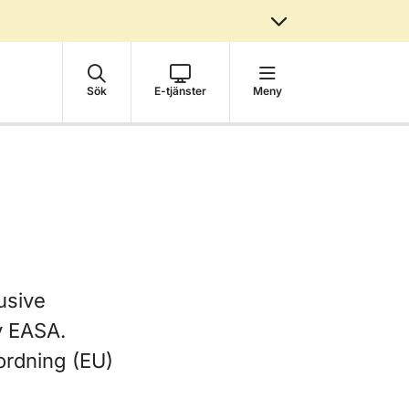
Sök
E-tjänster
Meny
lusive
av EASA.
ordning (EU)