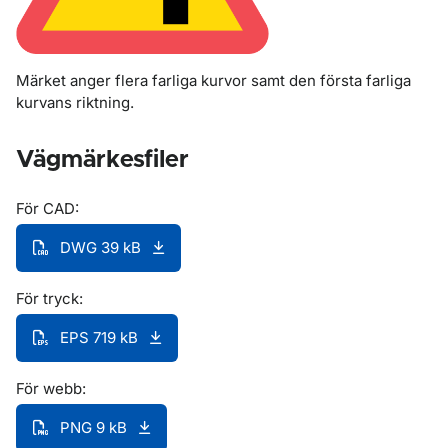
Märket anger flera farliga kurvor samt den första farliga
kurvans riktning.
Vägmärkesfiler
För CAD:
DWG 39 kB
För tryck:
EPS 719 kB
För webb:
PNG 9 kB