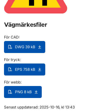
Vägmärkesfiler
För CAD:
DWG 39 kB
För tryck:
EPS 758 kB
För webb:
PNG 8 kB
Om sidan
Senast uppdaterad: 2025-10-16, kl 13:43