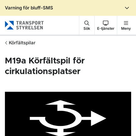
Varning för bluff-SMS
Gå till sidans innehåll
Sök
E-tjänster
Meny
Körfältspilar
M19a
Körfältspil för
cirkulationsplatser