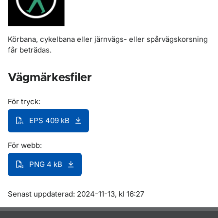
Körbana, cykelbana eller järnvägs- eller spårvägskorsning
får beträdas.
Vägmärkesfiler
För tryck:
EPS 409 kB
För webb:
PNG 4 kB
Om sidan
Senast uppdaterad: 2024-11-13, kl 16:27