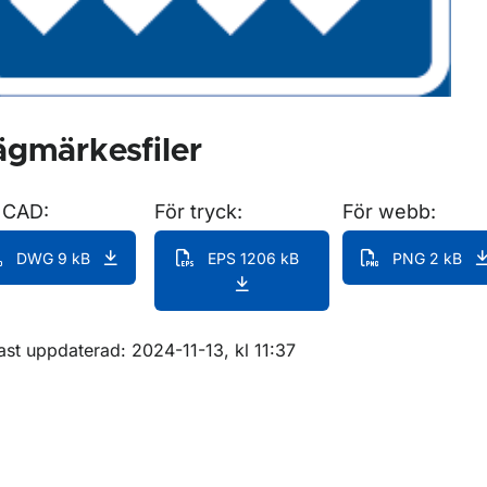
gmärkesfiler
 CAD:
För tryck:
För webb:
DWG 9 kB
EPS 1206 kB
PNG 2 kB
m sidan
ast uppdaterad: 2024-11-13, kl 11:37