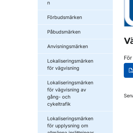
n
Förbudsmärken
Påbudsmärken
Vä
Anvisningsmärken
För
Lokaliseringsmärken
för vägvisning
Lokaliseringsmärken
för vägvisning av
O
Sen
gång- och
cykeltrafik
Lokaliseringsmärken
för upplysning om
allmänna inrättningar