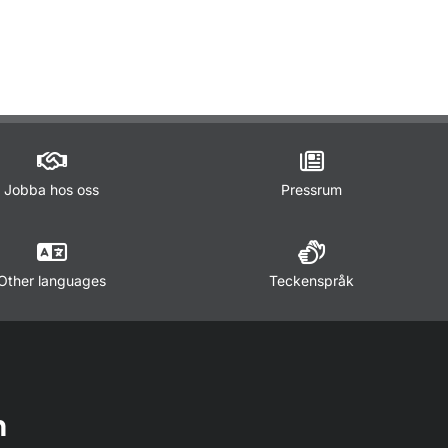
ör Trafikregler
Jobba hos oss
Pressrum
Other languages
Teckenspråk
n