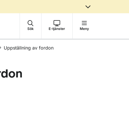
Sök
E-tjänster
Meny
Uppställning av fordon
rdon