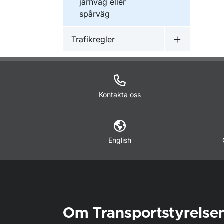
järnväg eller
spårväg
Trafikregler
Undermeny f
Kontakta oss
English
Om Transportstyrelse