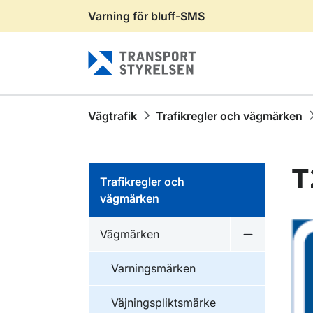
Varning för bluff-SMS
Gå till sidans innehåll
Vägtrafik
Trafikregler och vägmärken
T
Trafikregler och
vägmärken
Vägmärken
Undermeny 
Varningsmärken
Väjningspliktsmärke