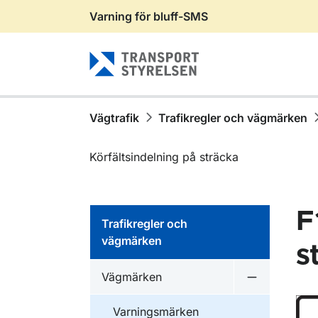
Varning för bluff-SMS
Gå till sidans innehåll
Vägtrafik
Trafikregler och vägmärken
Körfältsindelning på sträcka
F
Trafikregler och
vägmärken
s
Vägmärken
Undermeny 
Varningsmärken