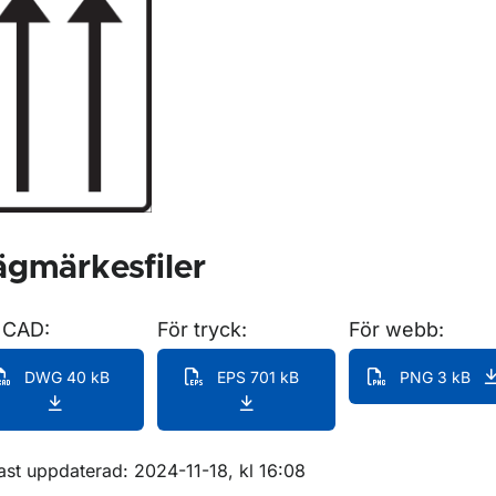
gmärkesfiler
ör Lokaliseringsmärken för vägvisning
 CAD:
För tryck:
För webb:
DWG 40 kB
EPS 701 kB
PNG 3 kB
m sidan
ast uppdaterad: 2024-11-18, kl 16:08