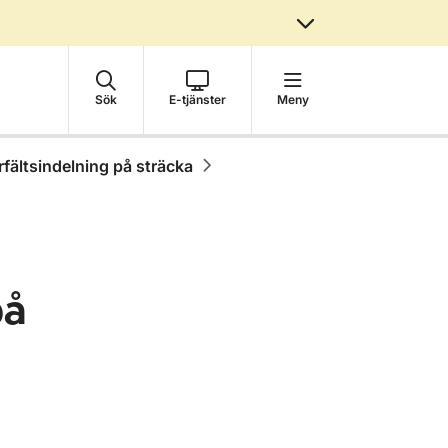
Sök
E-tjänster
Meny
rfältsindelning på sträcka
på