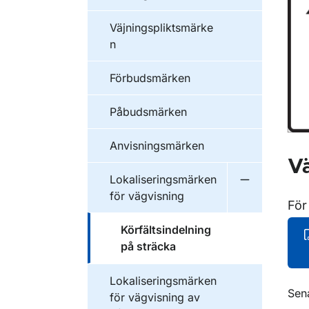
Väjningspliktsmärke
n
Förbudsmärken
Påbudsmärken
Anvisningsmärken
Vä
Lokaliseringsmärken
Undermeny f
för vägvisning
För
Körfältsindelning
på sträcka
Lokaliseringsmärken
O
Sen
för vägvisning av