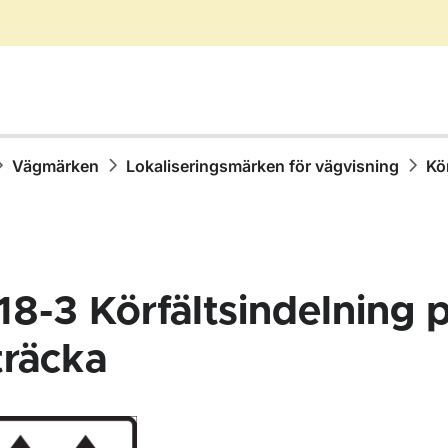
Vägmärken
Lokaliseringsmärken för vägvisning
Kö
18-3
Körfältsindelning 
träcka
för Vägmärken