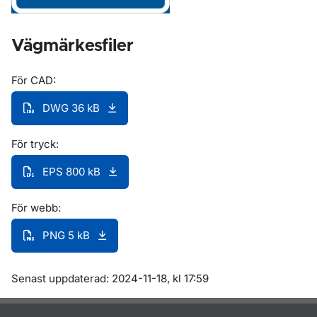
Vägmärkesfiler
För CAD:
DWG 36 kB
För tryck:
EPS 800 kB
För webb:
PNG 5 kB
Om sidan
Senast uppdaterad: 2024-11-18, kl 17:59