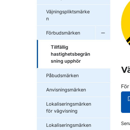
Väjningspliktsmärke
n
Förbudsmärken
Undermeny 
Tillfällig
hastighetsbegrän
sning upphör
Vä
Påbudsmärken
För
Anvisningsmärken
Lokaliseringsmärken
för vägvisning
O
Sen
Lokaliseringsmärken