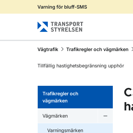
Varning för bluff-SMS
Gå till sidans innehåll
Vägtrafik
Trafikregler och vägmärken
Tillfällig hastighetsbegränsning upphör
C
Trafikregler och
vägmärken
h
Vägmärken
Undermeny 
Varningsmärken