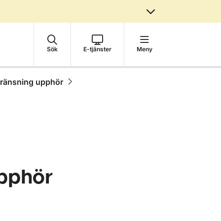
Sök
E-tjänster
Meny
egränsning upphör
upphör