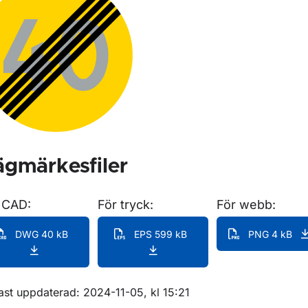
för Förbudsmärken
gmärkesfiler
 CAD:
För tryck:
För webb:
DWG 40 kB
EPS 599 kB
PNG 4 kB
m sidan
ast uppdaterad: 2024-11-05, kl 15:21