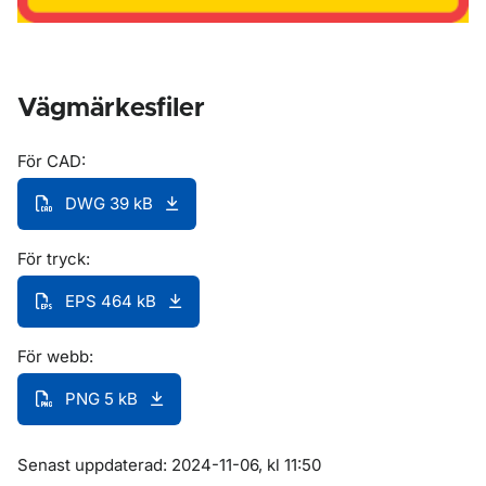
Vägmärkesfiler
För CAD:
DWG 39 kB
För tryck:
EPS 464 kB
För webb:
PNG 5 kB
Om sidan
Senast uppdaterad: 2024-11-06, kl 11:50