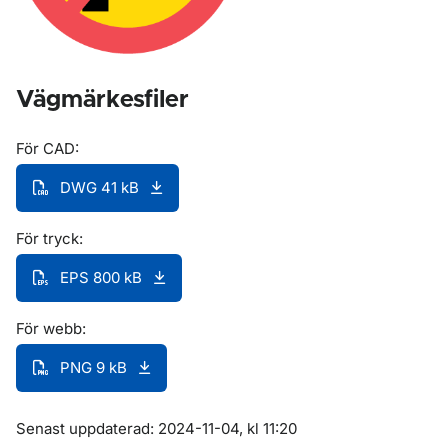
Vägmärkesfiler
För CAD:
DWG 41 kB
För tryck:
EPS 800 kB
För webb:
PNG 9 kB
Om sidan
Senast uppdaterad: 2024-11-04, kl 11:20