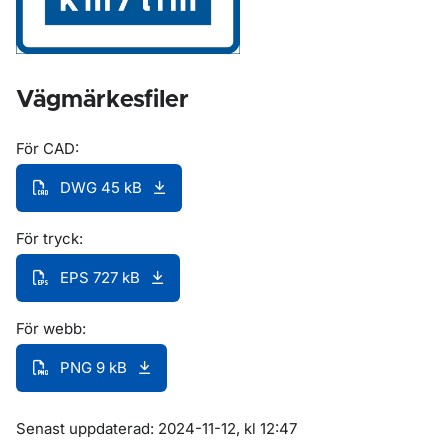
Vägmärkesfiler
För CAD:
DWG 45 kB
För tryck:
EPS 727 kB
För webb:
PNG 9 kB
Om sidan
Senast uppdaterad: 2024-11-12, kl 12:47