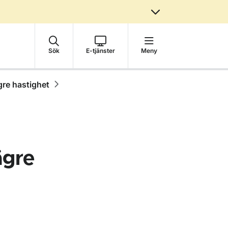
Sök
E-tjänster
Meny
re hastighet
gre