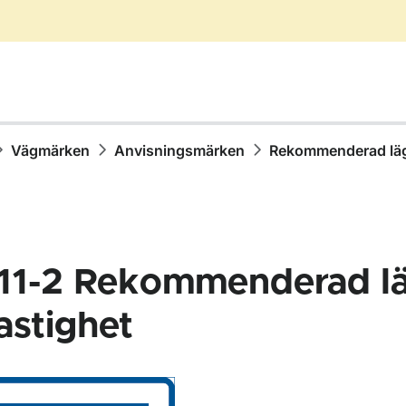
Vägmärken
Anvisningsmärken
Rekommenderad läg
11-2
Rekommenderad lä
astighet
för Vägmärken