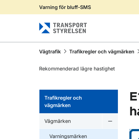
Varning för bluff-SMS
Gå till sidans innehåll
Vägtrafik
Trafikregler och vägmärken
Rekommenderad lägre hastighet
E
Trafikregler och
vägmärken
h
Vägmärken
Undermeny 
Varningsmärken