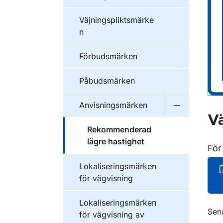
Väjningspliktsmärke
n
Förbudsmärken
Påbudsmärken
Anvisningsmärken
Undermeny f
Vä
Rekommenderad
lägre hastighet
För
Lokaliseringsmärken
för vägvisning
Lokaliseringsmärken
O
Sen
för vägvisning av