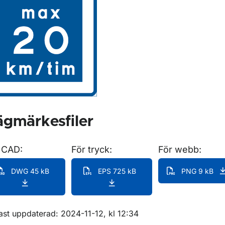
ör Anvisningsmärken
gmärkesfiler
 CAD:
För tryck:
För webb:
DWG 45 kB
EPS 725 kB
PNG 9 kB
m sidan
ast uppdaterad: 2024-11-12, kl 12:34