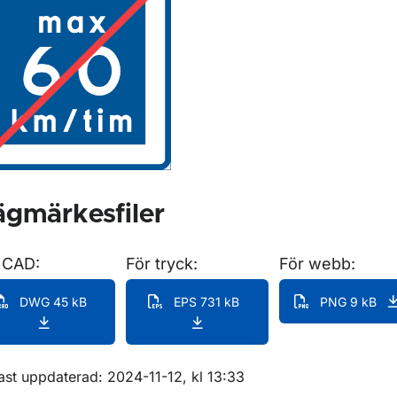
ör Anvisningsmärken
gmärkesfiler
 CAD:
För tryck:
För webb:
DWG 45 kB
EPS 731 kB
PNG 9 kB
m sidan
ast uppdaterad: 2024-11-12, kl 13:33