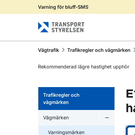
Varning för bluff-SMS
Gå till sidans innehåll
Vägtrafik
Trafikregler och vägmärken
Rekommenderad lägre hastighet upphör
E
Trafikregler och
vägmärken
h
Vägmärken
Undermeny 
Varningsmärken