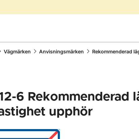
Vägmärken
Anvisningsmärken
Rekommenderad läg
12-6
Rekommenderad l
astighet upphör
för Vägmärken