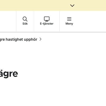
Sök
E-tjänster
Meny
re hastighet upphör
ägre