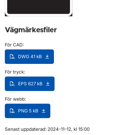
Vägmärkesfiler
För CAD:
DWG 41 kB
För tryck:
EPS 627 kB
För webb:
PNG 5 kB
Om sidan
Senast uppdaterad: 2024-11-12, kl 15:00