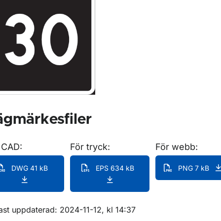
ör Anvisningsmärken
gmärkesfiler
 CAD:
För tryck:
För webb:
DWG 41 kB
EPS 634 kB
PNG 7 kB
m sidan
ast uppdaterad: 2024-11-12, kl 14:37