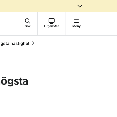
Sök
E-tjänster
Meny
sta hastighet
ögsta