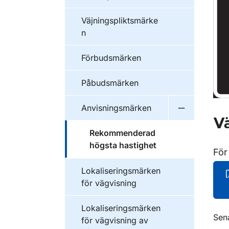
Väjningspliktsmärke
n
Förbudsmärken
Påbudsmärken
Anvisningsmärken
Undermeny f
Vä
Rekommenderad
högsta hastighet
För
Lokaliseringsmärken
för vägvisning
Lokaliseringsmärken
O
Sen
för vägvisning av