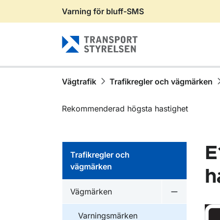
Varning för bluff-SMS
Gå till sidans innehåll
Vägtrafik
Trafikregler och vägmärken
Rekommenderad högsta hastighet
E
Trafikregler och
vägmärken
h
Vägmärken
Undermeny 
Varningsmärken