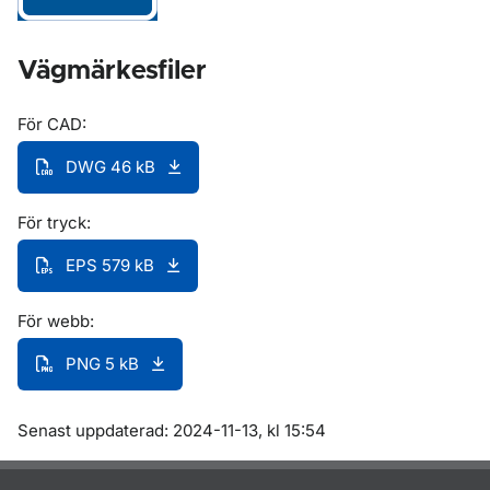
Vägmärkesfiler
För CAD:
DWG 46 kB
För tryck:
EPS 579 kB
För webb:
PNG 5 kB
Om sidan
Senast uppdaterad: 2024-11-13, kl 15:54