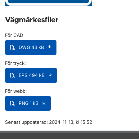
Vägmärkesfiler
För CAD:
DWG 43 kB
För tryck:
EPS 494 kB
För webb:
PNG 1 kB
Om sidan
Senast uppdaterad: 2024-11-13, kl 15:52