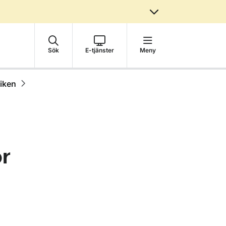
Sök
E-tjänster
Meny
fiken
ör