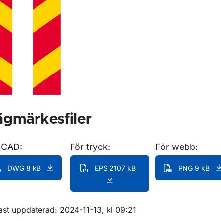
gmärkesfiler
 CAD:
För tryck:
För webb:
DWG 8 kB
EPS 2107 kB
PNG 9 kB
m sidan
ast uppdaterad: 2024-11-13, kl 09:21