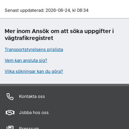
Om sidan
Senast uppdaterad: 2026-06-24, kl 08:34
Mer inom Ansök om att söka uppgifter i
vägtrafikregistret
Transportstyrelsens prislista
Vem kan ansluta sig?
Vilka sökningar kan du göra?
Kontakta oss
Jobba hos oss
Pressrum