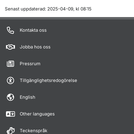
Om sidan
Senast uppdaterad: 2025-04-09, kl 08:15
Kontakta oss
Jobba hos oss
Pressrum
Tillgänglighetsredogörelse
English
Other languages
Teckenspråk