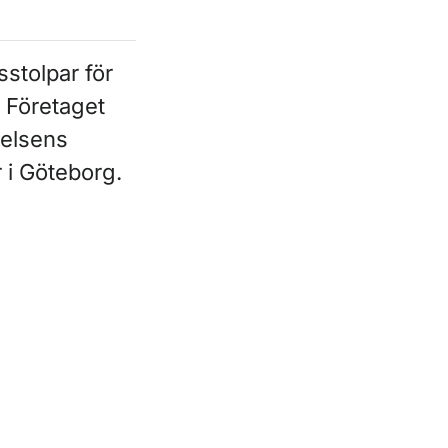
sstolpar för
. Företaget
relsens
r i Göteborg.