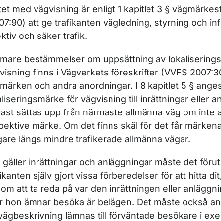
tet med vägvisning är enligt 1 kapitlet 3 § vägmärke
07:90) att ge trafikanten vägledning, styrning och in
ektiv och säker trafik.
mare bestämmelser om uppsättning av lokaliserings
vis­ning finns i Vägverkets föreskrifter (VVFS 2007:
märken och andra anordningar. I 8 kapitlet 5 § anges
aliseringsmärke för vägvis­ning till inrättningar eller 
ast sättas upp från närmaste allmänna väg om inte 
pektive märke. Om det finns skäl för det får märken
igare längs mindre trafikerade allmänna vägar.
 gäller inrättningar och anläggningar måste det förut
fikanten själv gjort vissa förberedelser för att hitta d
om att ta reda på var den inrättningen eller anlägg
er hon ämnar besöka är belägen. Det måste också ans
vägbeskrivning lämnas till förväntade besökare i ex