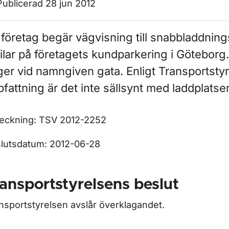
ör Trafikregler
Publicerad 28 jun 2012
r Parkeringstillstånd för rörelsehindrade
 företag begär vägvisning till snabbladdning
ilar på företagets kundparkering i Göteborg
r Generella trafikregler
ger vid namngiven gata. Enligt Transportsty
fattning är det inte sällsynt med laddplatse
ör I fordonet
eckning: TSV 2012-2252
ör Lasta och dra
lutsdatum: 2012-06-28
r Gående, rullstolsburen, rullskridskor
ansportstyrelsens beslut
nsportstyrelsen avslår överklagandet.