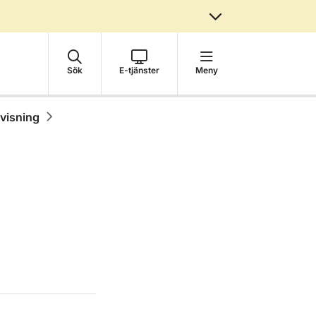
Sök
E-tjänster
Meny
visning