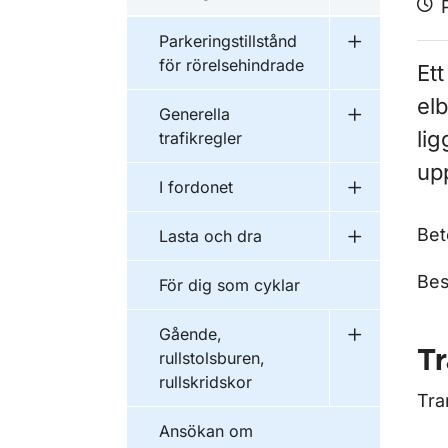
Undermeny f
Parkeringstillstånd
Undermeny fö
för rörelsehindrade
Ett
elb
Generella
Undermeny fö
lig
trafikregler
upp
I fordonet
Undermeny f
Bet
Lasta och dra
Undermeny f
Bes
För dig som cyklar
Gående,
Undermeny fö
Tr
rullstolsburen,
rullskridskor
Tra
Ansökan om