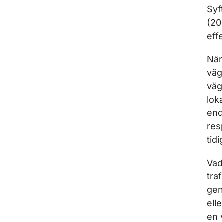
Syf
(20
eff
När
väg
väg
lok
end
res
tid
Vad
tra
gen
ell
en 