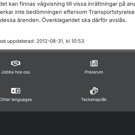
 det kan finnas väg­visning till vissa inrättningar på an
erkar inte be­dömningen eftersom Transportstyrelsen
 dessa ärenden. Överklagandet ska där­för avslås.
m sidan
ast uppdaterad: 2012-08-31, kl 10:53
Jobba hos oss
Pressrum
Other languages
Teckenspråk