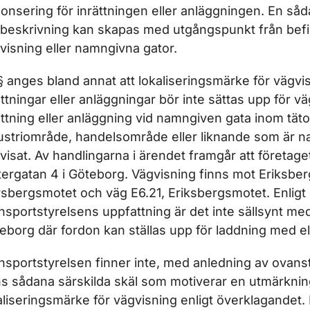
onsering för inrättningen eller anlägg­ningen. En så
beskrivning kan skapas med utgångspunkt från befint
visning eller namngivna gator.
 § anges bland annat att lokaliseringsmärke för vägvisn
ättningar eller anläggningar bör inte sättas upp för väg
ättning eller an­läggning vid namngiven gata inom täto
ustriområde, handelsom­råde eller liknande som är 
visat. Av handlingarna i ären­det framgår att företaget
tergatan 4 i Göteborg. Vägvis­ning finns mot Eriksber
rsbergsmotet och väg E6.21, Eriks­bergsmotet. Enligt
nsportstyrelsens uppfattning är det inte sällsynt med
eborg där fordon kan ställas upp för laddning med el
nsportstyrelsen finner inte, med anledning av ovans
ns sådana särskilda skäl som motiverar en utmärkni
aliseringsmärke för vägvisning enligt överklagandet. 