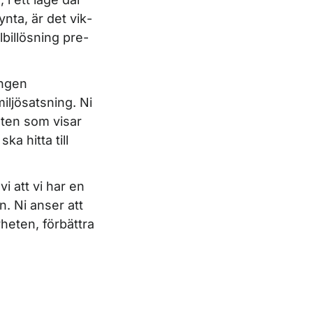
ynta, är det vik­
lbillösning pre­
ingen
iljösatsning. Ni
lten som visar
ka hitta till
i att vi har en
. Ni anser att
rheten, förbättra