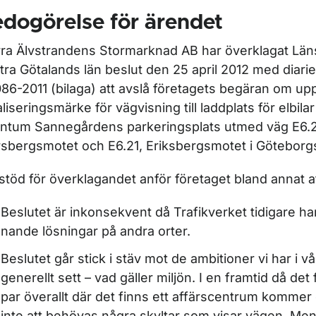
dogörelse för ärendet
r Beslut i ärenden om trafikreglering
ra Älvstrandens Stormarknad AB har överklagat Läns
tra Götalands län be­slut den 25 april 2012 med diar
86-2011 (bilaga) att avslå företagets begäran om up
aliseringsmärke för vägvisning till laddplats för elbila
ntum Sannegårdens par­keringsplats utmed väg E6.
rsbergsmotet och E6.21, Eriksbergsmotet i Götebor
r STFS - för myndigheter som beslutar trafikföreskrifter
l stöd för överklagandet anför företaget bland annat a
Beslutet är inkonsekvent då Trafikverket tidigare har t
nande lösningar på andra orter.
Beslutet går stick i stäv mot de ambitioner vi har i v
ge­nerellt sett – vad gäller miljön. I en framtid då det
par överallt där det finns ett affärscentrum kommer d
inte att behövas några skyltar som visar vägen. Men, 