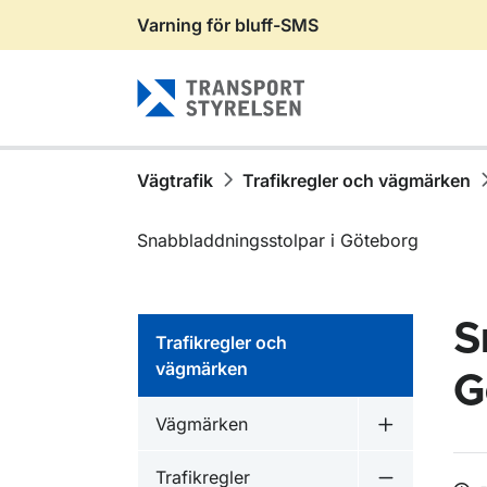
Varning för bluff-SMS
Gå till sidans innehåll
Vägtrafik
Trafikregler och vägmärken
Snabbladdningsstolpar i Göteborg
S
Trafikregler och
vägmärken
G
Vägmärken
Undermeny 
Trafikregler