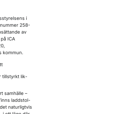
styrelsens i
ie­nummer 258-
psättande av
r på ICA
20,
gs kommun.
tt
illstyrkt lik­
årt samhälle –
 finns laddstol­
et naturligtvis
i ett läge där