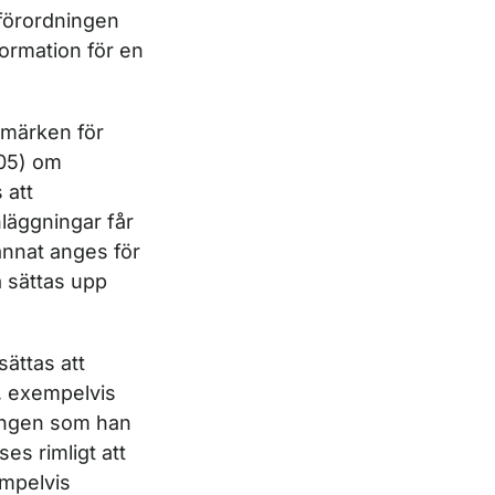
sförordningen
formation för en
­märken för
305) om
 att
anläggningar får
annat anges för
a sättas upp
sättas att
it, exempelvis
ningen som han
es rimligt att
empelvis