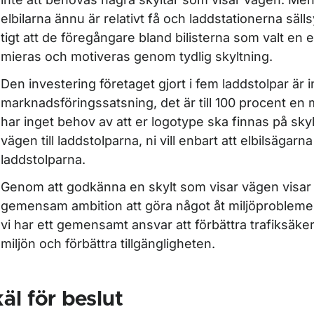
elbilarna ännu är relativt få och laddstationerna sälls
tigt att de föregångare bland bilisterna som valt en e
mieras och motiveras genom tydlig skyltning.
Den investering företaget gjort i fem laddstolpar är 
marknadsfö­ringssatsning, det är till 100 procent en m
har inget behov av att er logotype ska finnas på sky
vägen till laddstolparna, ni vill enbart att elbilsägarna s
laddstolparna.
Genom att godkänna en skylt som visar vägen visar v
gemensam ambition att göra något åt miljöproblemen
vi har ett gemensamt ansvar att förbättra trafiksäke
miljön och förbättra tillgängligheten.
äl för beslut