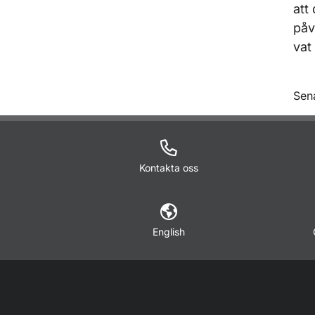
att
påv
vat
O
Sen
Kontakta oss
English