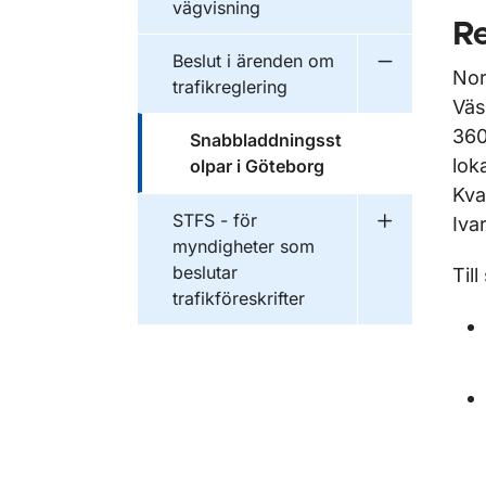
vägvisning
Re
Beslut i ärenden om
Undermeny fö
Nor
trafikreglering
Väs
360
Snabbladdningsst
lok
olpar i Göteborg
Kva
STFS - för
Iva
Undermeny fö
myndigheter som
beslutar
Til
trafikföreskrifter