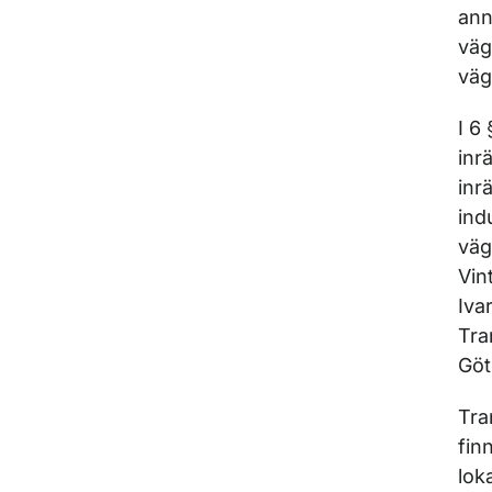
ann
väg
väg
I 6
inr
inr
ind
väg
Vin
Iva
Tra
Göt
Tra
fin
lok