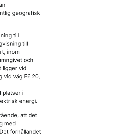
dan
­lig geografisk
ing till
visning till
rt, inom
namngivet och
 ligger vid
g vid väg E6.20,
 platser i
ektrisk energi.
tående, att det
ng med
Det förhållandet