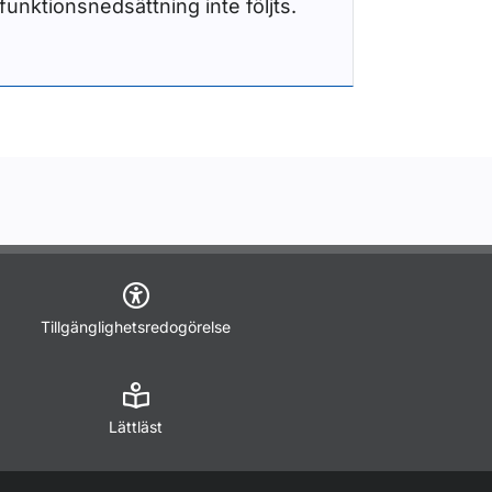
funktionsnedsättning inte följts.
Tillgänglighetsredogörelse
Lättläst