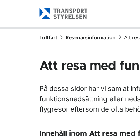
Gå till sidans innehåll
Luftfart
Resenärsinformation
Att re
Att resa med fu
På dessa sidor har vi samlat i
funktionsnedsättning eller ned
flygresor eftersom de ofta beh
Innehåll inom Att resa med 