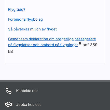
Flygrädd?
Förbjudna flygbolag
Så påverkas miljön av flyget
Gemensam deklaration om oregerliga passagerare
pdf 359
på flygplatser och ombord på flygningar
kB
Kontakta oss
Jobba hos oss