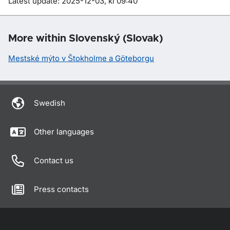
Om sidan
Latest update: 2025-12-03, kl 09:40
More within Slovenský (Slovak)
Mestské mýto v Štokholme a Göteborgu
Swedish
Other languages
Contact us
Press contacts