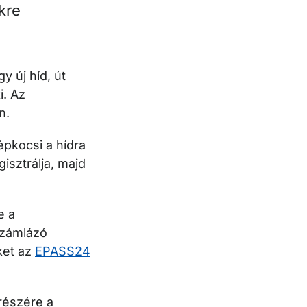
kre
y új híd, út
i. Az
n.
pkocsi a hídra
gisztrálja, majd
e a
számlázó
eket az
EPASS24
részére a