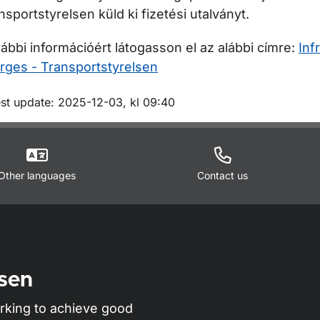
nsportstyrelsen küld ki fizetési utalványt.
ábbi információért látogasson el az alábbi címre:
Inf
rges - Transportstyrelsen
m sidan
est update: 2025-12-03, kl 09:40
Other languages
Contact us
sen
rking to achieve good