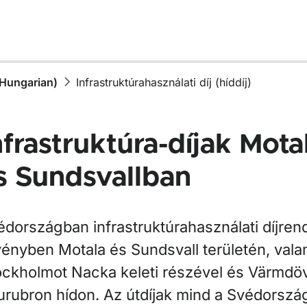
Hungarian)
Infrastruktúrahasználati díj (híddíj)
nfrastruktúra-díjak Mot
s Sundsvallban
édországban infrastruktúrahasználati díjren
vényben Motala és Sundsvall területén, vala
ockholmot Nacka keleti részével és Värmdö
urubron hídon. Az útdíjak mind a Svédorszá