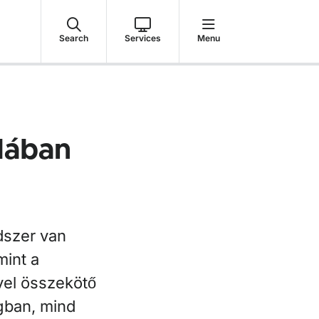
Search
Services
Menu
alában
dszer van
mint a
vel összekötő
gban, mind