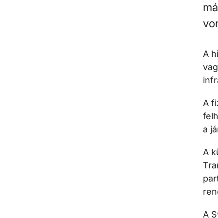
má
vo
A h
vag
inf
A f
fel
a j
A k
Tra
par
ren
A S