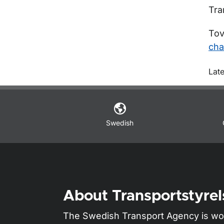
Tra
Tov
cha
O
Lat
Swedish
About Transportstyrel
The Swedish Transport Agency is wo