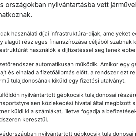
s országokban nyilvántartásba vett járműve
natkoznak.
idak használati díjai infrastruktúra-díjak, amelyeket eg
y alagút részleges finanszírozása céljából szabnak k
rastruktúrát használók a díjfizetéssel segítenek ebbe
izetőrendszer automatikusan működik. Amikor egy gé
hajt és elhalad a fizetőállomás előtt, a rendszer ezt re
ármű tulajdonosának kiküld egy fizetési utalványt.
ülföldön nyilvántartott gépkocsik tulajdonosai részér
nsportstyrelsen közlekedési hivatal által megbízott 
tner küldi ki a számlákat, illetve fogadja a befizetés
dszeren keresztül.
védországban nyilvántartott gépkocsik tulajdonosai 