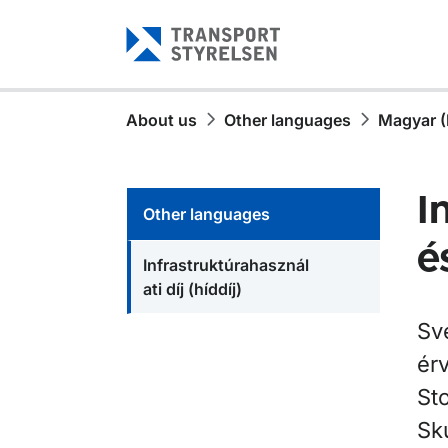
Gå till sidans innehåll
About us
Other languages
Magyar (
I
Other languages
é
Infrastruktúrahasznál
ati díj (híddíj)
Sv
ér
St
Sk