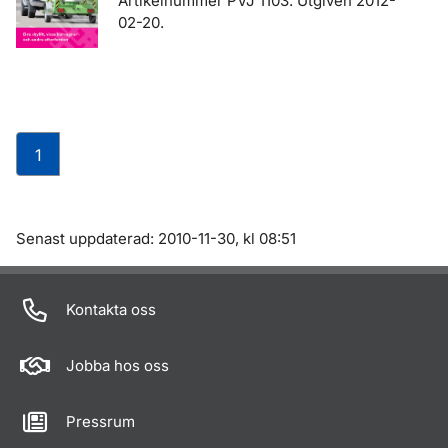
Artikelnummer PVJ 1103. Utgiven 2012-
02-20.
1
Om sidan
Senast uppdaterad: 2010-11-30, kl 08:51
Kontakta oss
Jobba hos oss
Pressrum