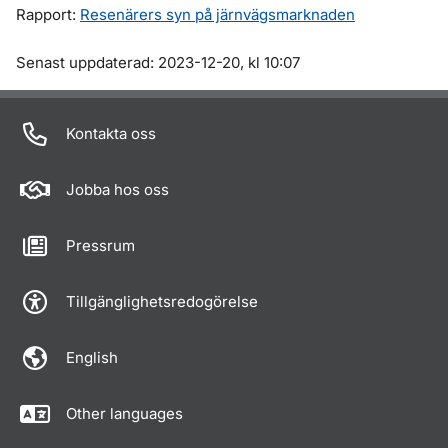
Rapport:
Resenärers syn på järnvägsmarknaden
Om sidan
Senast uppdaterad: 2023-12-20, kl 10:07
Kontakta oss
Jobba hos oss
Pressrum
Tillgänglighetsredogörelse
English
Other languages