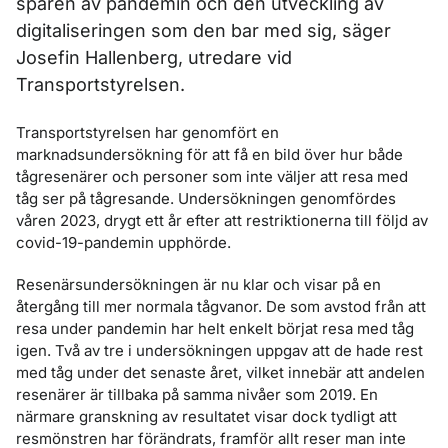
spåren av pandemin och den utveckling av
digitaliseringen som den bar med sig, säger
Josefin Hallenberg, utredare vid
Transportstyrelsen.
Transportstyrelsen har genomfört en
marknadsundersökning för att få en bild över hur både
tågresenärer och personer som inte väljer att resa med
tåg ser på tågresande. Undersökningen genomfördes
våren 2023, drygt ett år efter att restriktionerna till följd av
covid-19-pandemin upphörde.
Resenärsundersökningen är nu klar och visar på en
återgång till mer normala tågvanor. De som avstod från att
resa under pandemin har helt enkelt börjat resa med tåg
igen. Två av tre i undersökningen uppgav att de hade rest
med tåg under det senaste året, vilket innebär att andelen
resenärer är tillbaka på samma nivåer som 2019. En
närmare granskning av resultatet visar dock tydligt att
resmönstren har förändrats, framför allt reser man inte