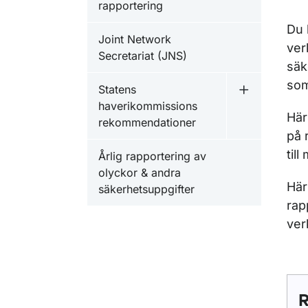
rapportering
Du 
Joint Network
ver
Secretariat (JNS)
säk
som
Statens
Undermeny f
haverikommissions
Här
rekommendationer
på 
til
Årlig rapportering av
olyckor & andra
Här
säkerhetsuppgifter
rap
ver
R