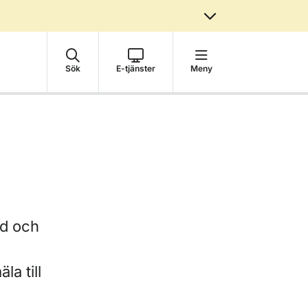
Sök
E-tjänster
Meny
ud och
a till