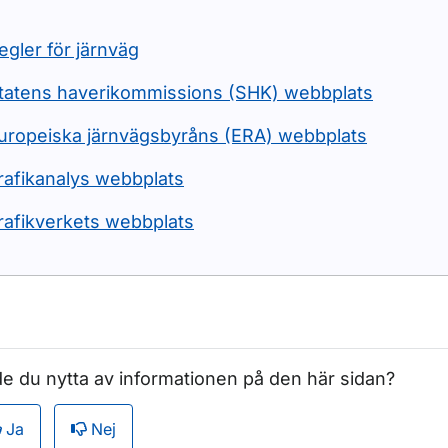
egler för järnväg
tatens haverikommissions (SHK) webbplats
uropeiska järnvägsbyråns (ERA) webbplats
rafikanalys webbplats
rafikverkets webbplats
e du nytta av informationen på den här sidan?
Ja
Nej