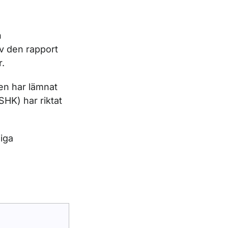
h
av den rapport
r.
en har lämnat
HK) har riktat
liga