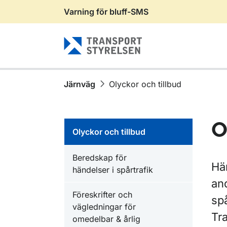
Varning för bluff-SMS
Gå till sidans innehåll
Järnväg
Olyckor och tillbud
O
Olyckor och tillbud
Beredskap för
Här
händelser i spårtrafik
and
Föreskrifter och
sp
vägledningar för
Tr
omedelbar & årlig