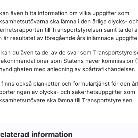
kan även hitta information om vilka uppgifter som
ksamhetsutövarna ska lämna i den årliga olycks- oc
erhetsrapporten till Transportstyrelsen samt ta del 
 är resultatet av föregående års inlämnade uppgifte
ör Statens haverikommissions rekommendationer
 kan du även ta del av de svar som Transportstyrels
rekommendationer som Statens haverikommission (S
l myndigheten med anledning av spårtrafikhändelser.
 finns också blanketter och formulärtjänst för den år
porteringen av olycks- och säkerhetsuppgifter som
ksamhetsutövare ska lämna till Transportstyrelsen.
elaterad information