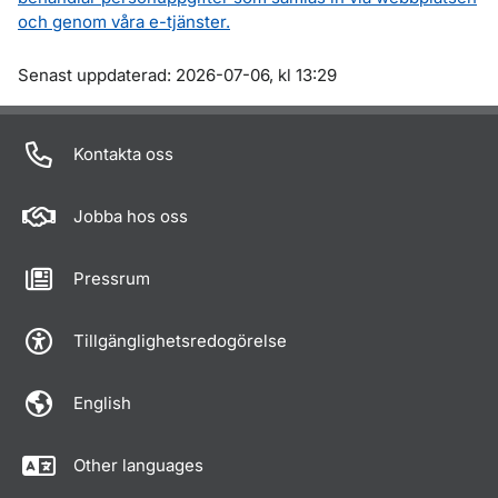
och genom våra e-tjänster.
Om sidan
Senast uppdaterad: 2026-07-06, kl 13:29
Kontakta oss
Jobba hos oss
Pressrum
Tillgänglighetsredogörelse
English
Other languages