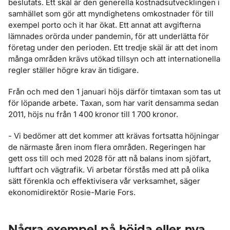
beslutats. Ett skäl är den generella kostnadsutvecklingen i
samhället som gör att myndighetens omkostnader för till
exempel porto och it har ökat. Ett annat att avgifterna
lämnades orörda under pandemin, för att underlätta för
företag under den perioden. Ett tredje skäl är att det inom
många områden krävs utökad tillsyn och att internationella
regler ställer högre krav än tidigare.
Från och med den 1 januari höjs därför timtaxan som tas ut
för löpande arbete. Taxan, som har varit densamma sedan
2011, höjs nu från 1 400 kronor till 1 700 kronor.
- Vi bedömer att det kommer att krävas fortsatta höjningar
de närmaste åren inom flera områden. Regeringen har
gett oss till och med 2028 för att nå balans inom sjöfart,
luftfart och vägtrafik. Vi arbetar förstås med att på olika
sätt förenkla och effektivisera vår verksamhet, säger
ekonomidirektör Rosie-Marie Fors.