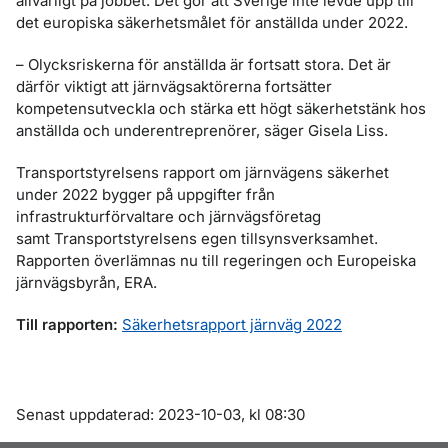
allvarligt på jobbet. Det gör att Sverige inte levde upp till
det europiska säkerhetsmålet för anställda under 2022.
– Olycksriskerna för anställda är fortsatt stora. Det är
därför viktigt att järnvägsaktörerna fortsätter
kompetensutveckla och stärka ett högt säkerhetstänk hos
anställda och underentreprenörer, säger Gisela Liss.
Transportstyrelsens rapport om järnvägens säkerhet
under 2022 bygger på uppgifter från
infrastrukturförvaltare och järnvägsföretag
samt Transportstyrelsens egen tillsynsverksamhet.
Rapporten överlämnas nu till regeringen och Europeiska
järnvägsbyrån, ERA.
Till rapporten:
Säkerhetsrapport järnväg 2022
Om sidan
Senast uppdaterad: 2023-10-03, kl 08:30