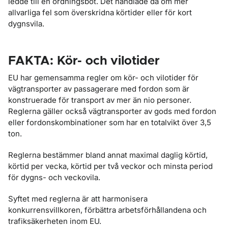
ledde till en ordningsbot. Det handlade då om mer
allvarliga fel som överskridna körtider eller för kort
dygnsvila.
FAKTA: Kör- och vilotider
EU har gemensamma regler om kör- och vilotider för
vägtransporter av passagerare med fordon som är
konstruerade för transport av mer än nio personer.
Reglerna gäller också vägtransporter av gods med fordon
eller fordonskombinationer som har en totalvikt över 3,5
ton.
Reglerna bestämmer bland annat maximal daglig körtid,
körtid per vecka, körtid per två veckor och minsta period
för dygns- och veckovila.
Syftet med reglerna är att harmonisera
konkurrensvillkoren, förbättra arbetsförhållandena och
trafiksäkerheten inom EU.