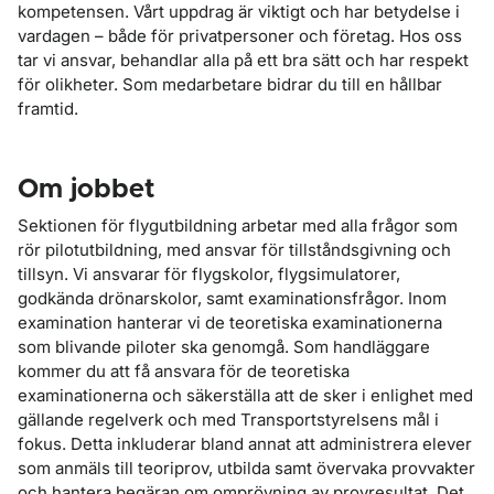
kompetensen. Vårt uppdrag är viktigt och har betydelse i
vardagen – både för privatpersoner och företag. Hos oss
tar vi ansvar, behandlar alla på ett bra sätt och har respekt
för olikheter. Som medarbetare bidrar du till en hållbar
framtid.
Om jobbet
Sektionen för flygutbildning arbetar med alla frågor som
rör pilotutbildning, med ansvar för tillståndsgivning och
tillsyn. Vi ansvarar för flygskolor, flygsimulatorer,
godkända drönarskolor, samt examinationsfrågor. Inom
examination hanterar vi de teoretiska examinationerna
som blivande piloter ska genomgå. Som handläggare
kommer du att få ansvara för de teoretiska
examinationerna och säkerställa att de sker i enlighet med
gällande regelverk och med Transportstyrelsens mål i
fokus. Detta inkluderar bland annat att administrera elever
som anmäls till teoriprov, utbilda samt övervaka provvakter
och hantera begäran om omprövning av provresultat. Det