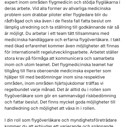
expert inom områden flygmedicin och stödja flygläkarna i
deras arbete. Vid alla former av allvarliga medicinska
problem som drabbar piloter eller flygledare blir du
rådfrågad och ska även i de flesta fall fatta beslut om
lämplig utredning och ta ställning till godkännande när så
är möjligt. Du arbetar i ett team tätt tillsammans med
medicinska handläggare och erfarna flygöverläkare. I takt
med ökad erfarenhet kommer även möjligheter att finnas
för internationellt regelutvecklingsarbete. Arbetet ställer
stora krav på förmåga att kommunicera och samarbeta
inom och utom teamet. Det flygmedicinska teamet har
tillgång till flera oberoende medicinska experter som
hjälper till med bedömningar inom sina respektive
områden, inom områden hjärtsjukdomar träffas vi
regelbundet varje månad. Det är alltid du i rollen som
flygöverläkare som gör en sammanvägd riskbedömning
och fattar beslut. Det finns mycket goda möjligheter till
handledning och möjlighet att växa in i rollen.
I din roll som flygöverläkare och myndighetsföreträdare
kommer du att erbjudas ett varierande och spännande