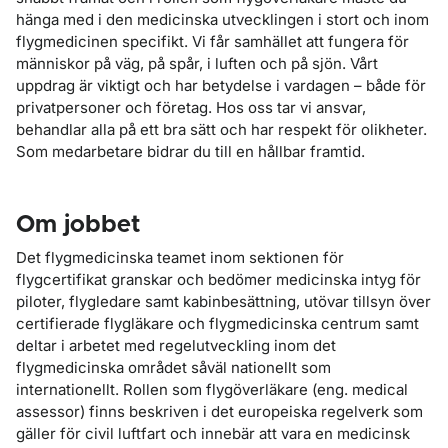
hänga med i den medicinska utvecklingen i stort och inom
flygmedicinen specifikt. Vi får samhället att fungera för
människor på väg, på spår, i luften och på sjön. Vårt
uppdrag är viktigt och har betydelse i vardagen – både för
privatpersoner och företag. Hos oss tar vi ansvar,
behandlar alla på ett bra sätt och har respekt för olikheter.
Som medarbetare bidrar du till en hållbar framtid.
Om jobbet
Det flygmedicinska teamet inom sektionen för
flygcertifikat granskar och bedömer medicinska intyg för
piloter, flygledare samt kabinbesättning, utövar tillsyn över
certifierade flygläkare och flygmedicinska centrum samt
deltar i arbetet med regelutveckling inom det
flygmedicinska området såväl nationellt som
internationellt. Rollen som flygöverläkare (eng. medical
assessor) finns beskriven i det europeiska regelverk som
gäller för civil luftfart och innebär att vara en medicinsk