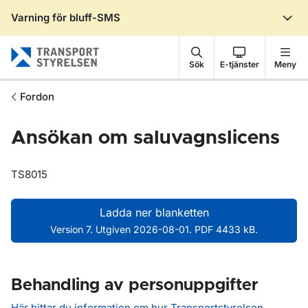
Varning för bluff-SMS
Gå till sidans innehåll
Sök
E-tjänster
Meny
Fordon
Ansökan om saluvagnslicens
TS8015
Ladda ner blanketten
Version 7. Utgiven 2026-08-01. PDF 4433 kB.
Behandling av personuppgifter
Här hittar du information om hur Transportstyrelsen