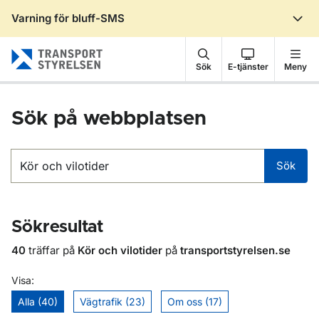
Varning för bluff-SMS
Gå till sidans innehåll
Sök
E-tjänster
Meny
Sök på webbplatsen
Sök
Sök
Sökresultat
40
träffar på
Kör och vilotider
på
transportstyrelsen.se
Visa:
Alla (40)
Vägtrafik (23)
Om oss (17)