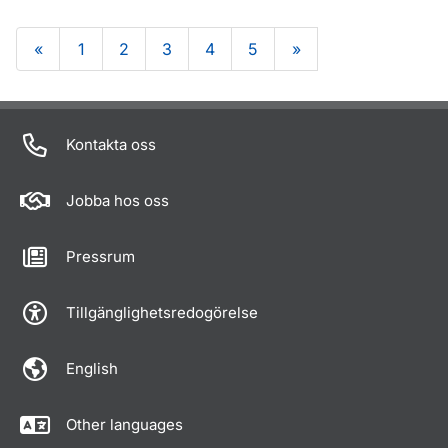
«
1
2
3
4
5
»
Om sidan
Kontakta oss
Jobba hos oss
Pressrum
Tillgänglighetsredogörelse
English
Other languages