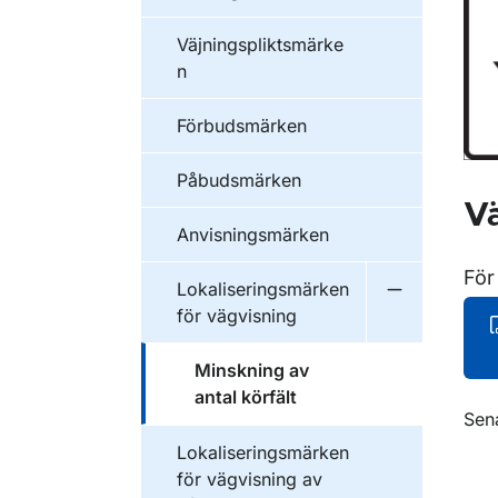
Väjningspliktsmärke
n
Förbudsmärken
Påbudsmärken
Vä
Anvisningsmärken
För
Lokaliseringsmärken
Undermeny f
för vägvisning
Minskning av
antal körfält
O
Sen
Lokaliseringsmärken
för vägvisning av