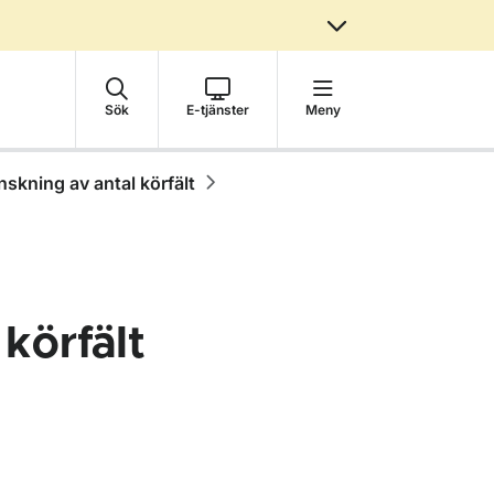
Sök
E-tjänster
Meny
nskning av antal körfält
körfält