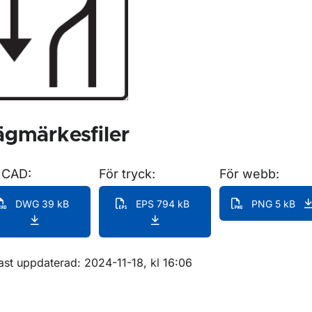
gmärkesfiler
 CAD:
För tryck:
För webb:
ör Lokaliseringsmärken för vägvisning
DWG 39 kB
EPS 794 kB
PNG 5 kB
m sidan
ast uppdaterad: 2024-11-18, kl 16:06