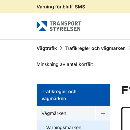
Varning för bluff-SMS
Gå till sidans innehåll
Vägtrafik
Trafikregler och vägmärken
Minskning av antal körfält
F
Trafikregler och
vägmärken
Vägmärken
Undermeny 
Varningsmärken