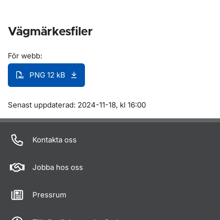
Vägmärkesfiler
För webb:
PNG 12 kB
Om sidan
Senast uppdaterad: 2024-11-18, kl 16:00
Kontakta oss
Jobba hos oss
Pressrum