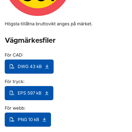
Högsta tillåtna bruttovikt anges på märket.
Vägmärkesfiler
För CAD:
DWG 43 kB
För tryck:
EPS 597 kB
För webb:
PNG 10 kB