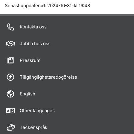
Om sidan
Senast uppdaterad: 2024-10-31, kl 16:48
Kontakta oss
Jobba hos oss
Pressrum
Tillgänglighetsredogörelse
English
Other languages
Teckenspråk