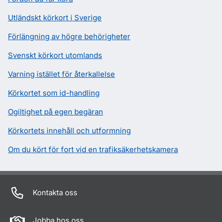
Utländskt körkort i Sverige
Förlängning av högre behörigheter
Svenskt körkort utomlands
Varning istället för återkallelse
Körkortet som id-handling
Ogiltighet på egen begäran
Körkortets innehåll och utformning
Om du kört för fort vid en trafiksäkerhetskamera
Kontakta oss
Jobba hos oss