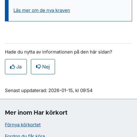
Läs mer om de nya kraven
Hade du nytta av informationen på den här sidan?
Ja
Nej
Om sidan
Senast uppdaterad: 2026-01-15, kl 09:54
Mer inom Har körkort
Förnya körkortet
Fordon du får köra